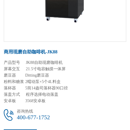
商用现磨自助咖啡机-JK88
产品型号
JK88自助现磨咖啡机
屏幕交互
21.5寸电容触摸一体屏
磨豆器
Ditting磨豆器
粉料和糖浆
2蠕动泵+5个4L料盒
落杯器
5筒14盎司落杯器90口径
落盖方式
程序选择电动落盖
安卓板
3568安卓板
咨询热线
400-677-1752