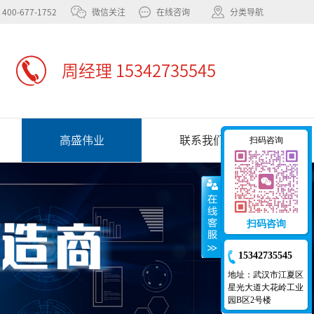
400-677-1752
微信关注
在线咨询
分类导航
周经理 15342735545
高盛伟业
联系我们
扫码咨询
扫码咨询
15342735545
地址：武汉市江夏区
星光大道大花岭工业
园B区2号楼