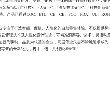
业已成长为集研发、制造、销售于一体的综合性高科技企业，销
后荣获“武汉市科技小巨人企业”、“高新技术企业”、“科技创新企
荣。产品已通过CQC、ETL、CE、CB、FCC、FDA、UL、R
业
专注
于打造智能、便捷、人性化的自助零售体验。不仅提供标
端云管理技术及人性化设计理念，可精准洞察客户需求，灵活响
创新为驱动、品质为根基的企业，高盛伟业矢志不渝地追求成为
能零售的全新纪元，携手并进，共创辉煌未来！