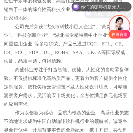
经过十多年的稳健发展，高盛伟业已成长为集研发、制造、
你们的咖啡机是无人自助的么？
销售于一体的综合性高科技企业，销售网络遍布全球
多个
90
你们厂区在哪里？
国家和地区。
公司先后荣获“武汉市科技小巨人企业”、“高新技术企
业”、“科技创新企业”、“湖北省专精特新中小企业”、“守合
同重信用企业”等多项殊荣。产品已通过CQC、ETL、CE、
CB、FCC、FDA、UL、ROHS、SAA、UKCA等国际权威
认证，品质卓越，值得信赖。
高盛伟业
专注
于打造智能、便捷、人性化的自助零售体
验。不仅提供标准化高品质产品，更着力为客户提供个性化
定制服务。依托尖端云管理技术及人性化设计理念，可精准
洞察客户需求，灵活响应市场变化，全方位满足多元化场景
的应用需求。
作为以创新为驱动、品质为根基的企业，高盛伟业矢志
不渝地追求成为中国自助咖啡饮料机行业的领航者。诚邀各
界合作伙伴，开启智能零售的全新纪元，携手并进，共创辉